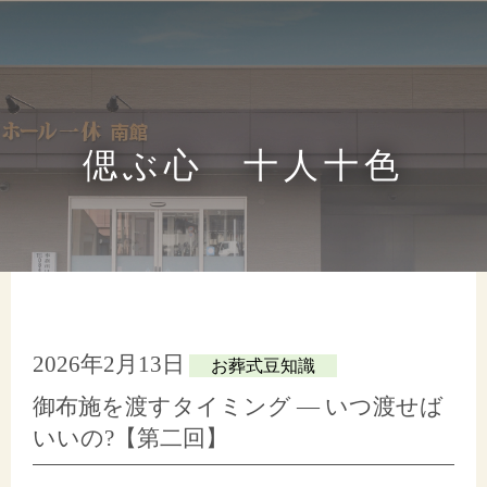
偲ぶ心 十人十色
2026年2月13日
お葬式豆知識
御布施を渡すタイミング ― いつ渡せば
いいの?【第二回】