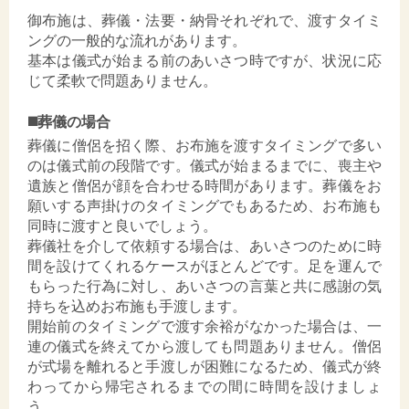
御布施は、葬儀・法要・納骨それぞれで、渡すタイミ
ングの一般的な流れがあります。
基本は儀式が始まる前のあいさつ時ですが、状況に応
じて柔軟で問題ありません。
◼️葬儀の場合
葬儀に僧侶を招く際、お布施を渡すタイミングで多い
のは儀式前の段階です。儀式が始まるまでに、喪主や
遺族と僧侶が顔を合わせる時間があります。葬儀をお
願いする声掛けのタイミングでもあるため、お布施も
同時に渡すと良いでしょう。
葬儀社を介して依頼する場合は、あいさつのために時
間を設けてくれるケースがほとんどです。足を運んで
もらった行為に対し、あいさつの言葉と共に感謝の気
持ちを込めお布施も手渡します。
開始前のタイミングで渡す余裕がなかった場合は、一
連の儀式を終えてから渡しても問題ありません。僧侶
が式場を離れると手渡しが困難になるため、儀式が終
わってから帰宅されるまでの間に時間を設けましょ
う。